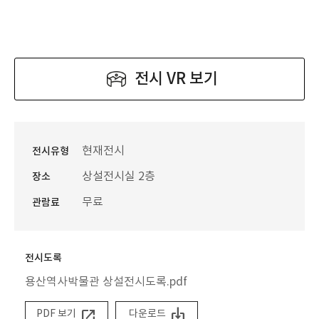
전시 VR 보기
현재전시
전시유형
상설전시실 2층
장소
무료
관람료
전시도록
용산역사박물관 상설전시도록.pdf
open_in_new
place_item
PDF 보기
다운로드