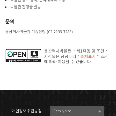
박물관 간행물 발송
문의
용산역사박물관 기증담당 (02-2199-7283)
용산역사박물관 ＂제1유형 및 조건＂
저작물은 공공누리
＂출처표시＂
조건
에 따라 이용할 수 있습니다.
개인정보 취급방침
Family site